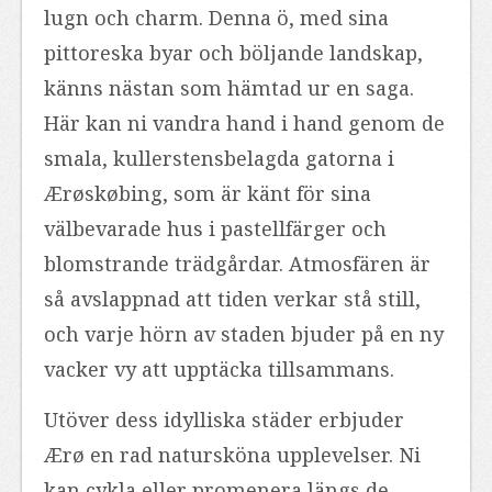
lugn och charm. Denna ö, med sina
pittoreska byar och böljande landskap,
känns nästan som hämtad ur en saga.
Här kan ni vandra hand i hand genom de
smala, kullerstensbelagda gatorna i
Ærøskøbing, som är känt för sina
välbevarade hus i pastellfärger och
blomstrande trädgårdar. Atmosfären är
så avslappnad att tiden verkar stå still,
och varje hörn av staden bjuder på en ny
vacker vy att upptäcka tillsammans.
Utöver dess idylliska städer erbjuder
Ærø en rad natursköna upplevelser. Ni
kan cykla eller promenera längs de