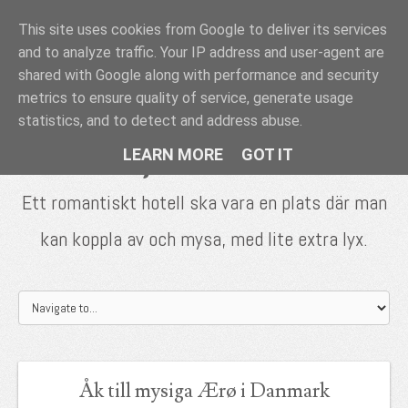
This site uses cookies from Google to deliver its services
Romantiska
and to analyze traffic. Your IP address and user-agent are
hotell - tips &
shared with Google along with performance and security
metrics to ensure quality of service, generate usage
inspiration
statistics, and to detect and address abuse.
LEARN MORE
GOT IT
Ett romantiskt hotell ska vara en plats där man
kan koppla av och mysa, med lite extra lyx.
Åk till mysiga Ærø i Danmark