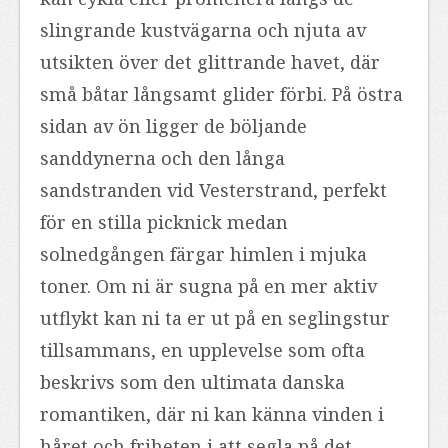
slingrande kustvägarna och njuta av
utsikten över det glittrande havet, där
små båtar långsamt glider förbi. På östra
sidan av ön ligger de böljande
sanddynerna och den långa
sandstranden vid Vesterstrand, perfekt
för en stilla picknick medan
solnedgången färgar himlen i mjuka
toner. Om ni är sugna på en mer aktiv
utflykt kan ni ta er ut på en seglingstur
tillsammans, en upplevelse som ofta
beskrivs som den ultimata danska
romantiken, där ni kan känna vinden i
håret och friheten i att segla på det