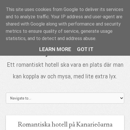
This site uses cookies from Google to deliver its services
Romantiska
and to analyze traffic. Your IP address and user-agent are
hotell - tips &
shared with Google along with performance and security
metrics to ensure quality of service, generate usage
inspiration
statistics, and to detect and address abuse.
LEARN MORE
GOT IT
Ett romantiskt hotell ska vara en plats där man
kan koppla av och mysa, med lite extra lyx.
Romantiska hotell på Kanarieöarna