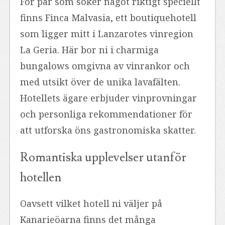
För par som söker något riktigt speciellt
finns Finca Malvasia, ett boutiquehotell
som ligger mitt i Lanzarotes vinregion
La Geria. Här bor ni i charmiga
bungalows omgivna av vinrankor och
med utsikt över de unika lavafälten.
Hotellets ägare erbjuder vinprovningar
och personliga rekommendationer för
att utforska öns gastronomiska skatter.
Romantiska upplevelser utanför
hotellen
Oavsett vilket hotell ni väljer på
Kanarieöarna finns det många